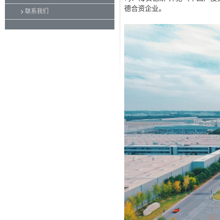
德合资企业。
联系我们