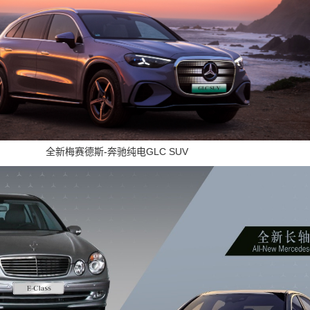
全新梅赛德斯-奔驰纯电GLC SUV