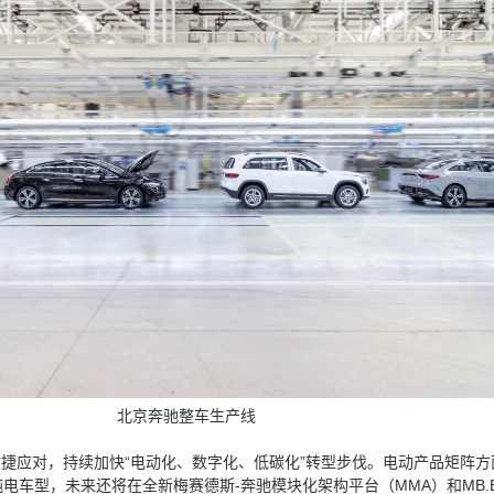
北京奔驰整车生产线
捷应对，持续加快“电动化、数字化、低碳化”转型步伐。电动产品矩阵方
电车型，未来还将在全新梅赛德斯-奔驰模块化架构平台（MMA）和MB.